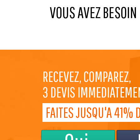
VOUS AVEZ BESOIN
RECEVEZ, COMPAREZ,
3 DEVIS IMMEDIATEME
FAITES JUSQU'A 41% 