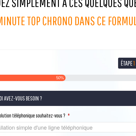
EZ SIMPLEMENT À CES QUELQUES QU
 MINUTE TOP CHRONO DANS CE FORMUL
ÉTAPE
1
50%
OI AVEZ-VOUS BESOIN ?
solution téléphonique souhaitez-vous ?
*