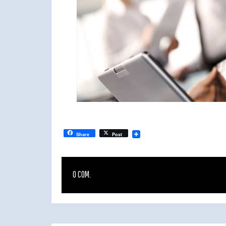
Share
Post
0 COM.